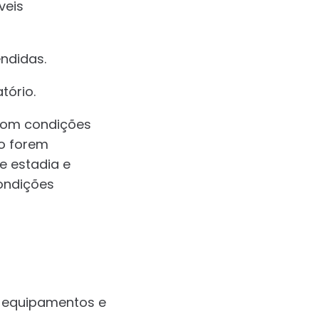
íveis
ndidas.
tório.
 com condições
o forem
e estadia e
condições
s equipamentos e