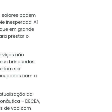
s solares podem
le inesperada. Aí
 que em grande
ara prestar o
erviços não
seus brinquedos
eriam ser
reocupados com a
atualização da
onáutica – DECEA,
ões de voo com