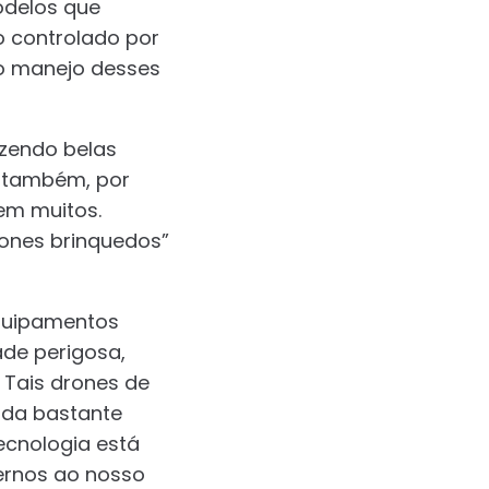
odelos que
o controlado por
 o manejo desses
azendo belas
e também, por
em muitos.
rones brinquedos”
quipamentos
de perigosa,
 Tais drones de
ada bastante
cnologia está
ternos ao nosso