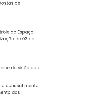
postas de
role do Espaço
lização de 03 de
.
ance da visão dos
m o consentimento
mento das