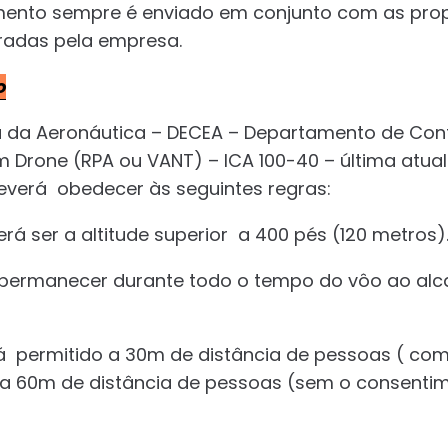
mento sempre é enviado em conjunto com as pro
radas pela empresa.
o
da Aeronáutica – DECEA – Departamento de Cont
 Drone (RPA ou VANT) – ICA 100-40 – última atua
everá obedecer às seguintes regras:
erá ser a altitude superior a 400 pés (120 metros)
 permanecer durante todo o tempo do vôo ao alc
á permitido a 30m de distância de pessoas ( co
 60m de distância de pessoas (sem o consenti