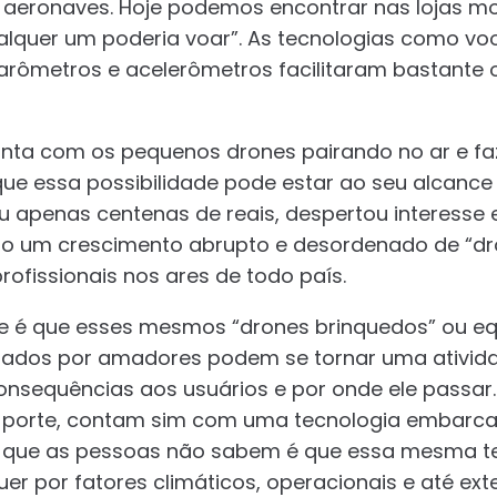
aeronaves. Hoje podemos encontrar nas lojas m
alquer um poderia voar”. As tecnologias como vo
barômetros e acelerômetros facilitaram bastante
anta com os pequenos drones pairando no ar e f
que essa possibilidade pode estar ao seu alcanc
u apenas centenas de reais, despertou interesse 
sto um crescimento abrupto e desordenado de “d
ofissionais nos ares de todo país.
e é que esses mesmos “drones brinquedos” ou e
erados por amadores podem se tornar uma ativida
onsequências aos usuários e por onde ele passar.
 porte, contam sim com uma tecnologia embarc
 que as pessoas não sabem é que essa mesma te
quer por fatores climáticos, operacionais e até ex