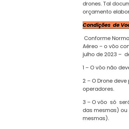
drones. Tal docu
orçamento elabo
Condições de Vo
Conforme Norma 
Aéreo – o vôo com
julho de 2023 – d
1 – O vôo não dev
2 – O Drone deve
operadores.
3 – O vôo só ser
das mesmas) ou a
mesmas).